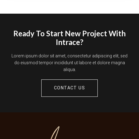
文
章
Ready To Start New Project With
Intrace?
Lorem ipsum dolor sit amet, consectetur adipiscing elit, sed
do eiusmod tempor incididunt ut labore et dolore magna
aliqua.
CONTACT US